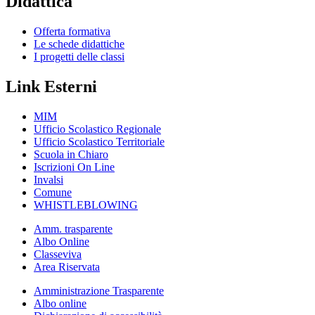
Didattica
Offerta formativa
Le schede didattiche
I progetti delle classi
Link Esterni
MIM
Ufficio Scolastico Regionale
Ufficio Scolastico Territoriale
Scuola in Chiaro
Iscrizioni On Line
Invalsi
Comune
WHISTLEBLOWING
Amm. trasparente
Albo Online
Classeviva
Area Riservata
Amministrazione Trasparente
Albo online