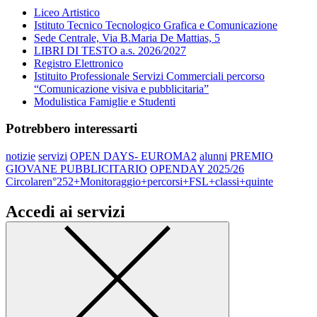
Liceo Artistico
Istituto Tecnico Tecnologico Grafica e Comunicazione
Sede Centrale, Via B.Maria De Mattias, 5
LIBRI DI TESTO a.s. 2026/2027
Registro Elettronico
Istituito Professionale Servizi Commerciali percorso
“Comunicazione visiva e pubblicitaria”
Modulistica Famiglie e Studenti
Potrebbero interessarti
notizie
servizi
OPEN DAYS- EUROMA2
alunni
PREMIO
GIOVANE PUBBLICITARIO
OPENDAY 2025/26
Circolaren°252+Monitoraggio+percorsi+FSL+classi+quinte
Accedi ai servizi