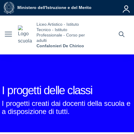
Vai ai contenuti
Vai al menu di navigazione
Vai al footer
Ministero dell'Istruzione e del Merito
Liceo Artistico - Istituto
Tecnico - Istituto
Professionale - Corso per
adulti
Confalonieri De Chirico
I progetti delle classi
I progetti creati dai docenti della scuola e
a disposizione di tutti.