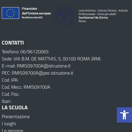
Liceo Artistico - Istituto Tecnico - Istituto
Professionale - Corso per adulti
Confalonieri De Chirico
Roma
CONTATTI
Telefono: 06/96120065
Sede: VIA B.M. DE MATTIAS, 5, 00100 ROMA (RM)
E-mail: RMIS09700A@istruzione.it
PEC: RMIS09700A@pec.istruzione.it
Cod. IPA:
Cod. Mecc: RMIS09700A
Cod. Fisc:
Iban:
Op
LA SCUOLA
Presentazione
I luoghi
Le persone