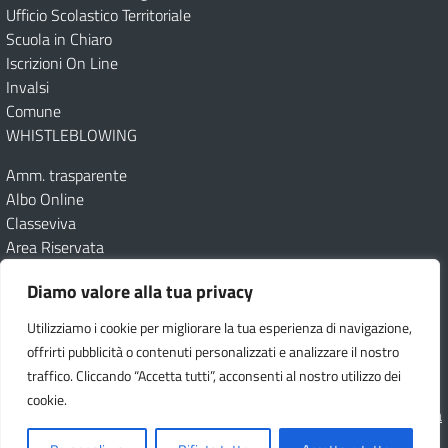
Ufficio Scolastico Territoriale
Scuola in Chiaro
Iscrizioni On Line
Invalsi
Comune
WHISTLEBLOWING
Amm. trasparente
Albo Online
Classeviva
Area Riservata
Diamo valore alla tua privacy
Amministrazione Trasparente
Albo online
Dichiarazione di accessibilità
Obiettivi di accessibilità
Feedback
Utilizziamo i cookie per migliorare la tua esperienza di navigazione,
Note legali
Privacy Policy
Cookie
offrirti pubblicità o contenuti personalizzati e analizzare il nostro
traffico. Cliccando “Accetta tutti”, acconsenti al nostro utilizzo dei
Seguici su:
cookie.
Idea e progetto di Designers Italia