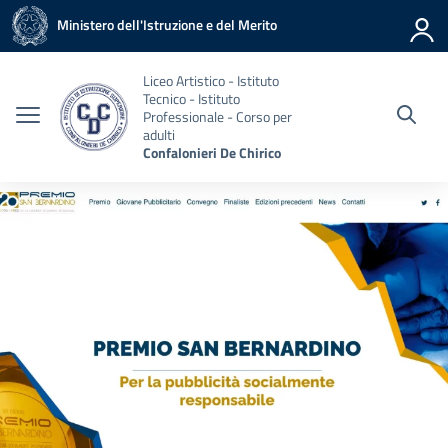
Vai ai contenuti
Vai al menu di navigazione
Vai al footer
Ministero dell'Istruzione e del Merito
Liceo Artistico - Istituto
Tecnico - Istituto
Professionale - Corso per
adulti
Confalonieri De Chirico