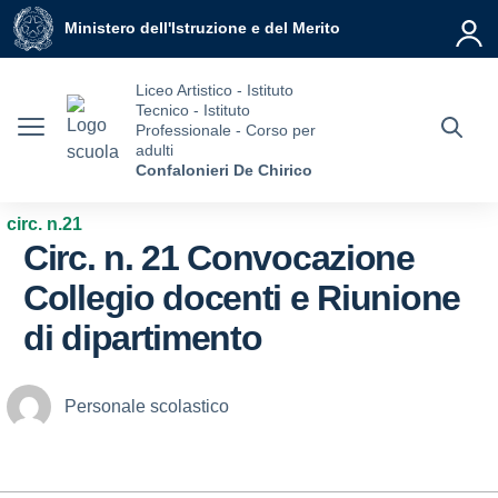
Vai ai contenuti
Vai al menu di navigazione
Vai al footer
Ministero dell'Istruzione e del Merito
Liceo Artistico - Istituto
Tecnico - Istituto
Professionale - Corso per
adulti
Confalonieri De Chirico
circ. n.21
Circ. n. 21 Convocazione
Collegio docenti e Riunione
di dipartimento
Personale scolastico