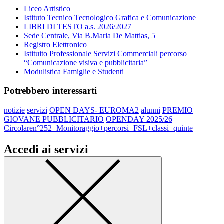
Liceo Artistico
Istituto Tecnico Tecnologico Grafica e Comunicazione
LIBRI DI TESTO a.s. 2026/2027
Sede Centrale, Via B.Maria De Mattias, 5
Registro Elettronico
Istituito Professionale Servizi Commerciali percorso
“Comunicazione visiva e pubblicitaria”
Modulistica Famiglie e Studenti
Potrebbero interessarti
notizie
servizi
OPEN DAYS- EUROMA2
alunni
PREMIO
GIOVANE PUBBLICITARIO
OPENDAY 2025/26
Circolaren°252+Monitoraggio+percorsi+FSL+classi+quinte
Accedi ai servizi