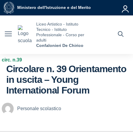
Vai ai contenuti
Vai al menu di navigazione
Vai al footer
Ministero dell'Istruzione e del Merito
Liceo Artistico - Istituto
Tecnico - Istituto
Professionale - Corso per
adulti
Confalonieri De Chirico
circ. n.39
Circolare n. 39 Orientamento
in uscita – Young
International Forum
Personale scolastico