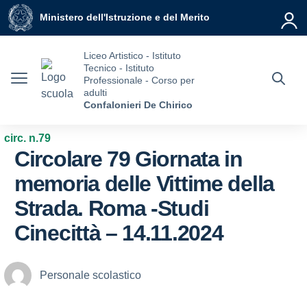
Vai ai contenuti
Vai al menu di navigazione
Vai al footer
Ministero dell'Istruzione e del Merito
Liceo Artistico - Istituto
Tecnico - Istituto
Professionale - Corso per
adulti
Confalonieri De Chirico
circ. n.79
Circolare 79 Giornata in
memoria delle Vittime della
Strada. Roma -Studi
Cinecittà – 14.11.2024
Personale scolastico