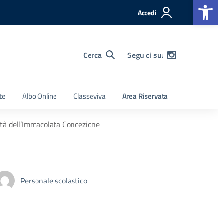
Op
Accedi
Cerca
Seguici su:
te
Albo Online
Classeviva
Area Riservata
vità dell’Immacolata Concezione
Personale scolastico