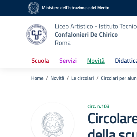
Vai ai contenuti
Vai al menu di navigazione
Vai al footer
Ministero dell'Istruzione e del Merito
Liceo Artistico - Istituto Tecni
Confalonieri De Chirico
Roma
Scuola
Servizi
Novità
Didattic
Home
Novità
Le circolari
Circolari per alun
circ. n.103
Circolar
della scu