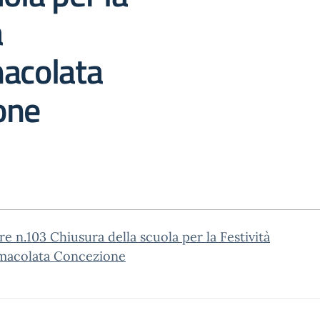
à
macolata
one
re n.103 Chiusura della scuola per la Festività
mmacolata Concezione