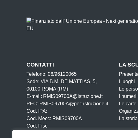
CONTATTI
LA SC
Telefono: 06/96120065
Present
Sede: VIA B.M. DE MATTIAS, 5,
I luoghi
00100 ROMA (RM)
Le pers
E-mail: RMIS09700A@istruzione.it
I numeri
PEC: RMIS09700A@pec.istruzione.it
Le carte
Cod. IPA:
Organiz
Cod. Mecc: RMIS09700A
La storia
Cod. Fisc:
Iban: