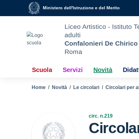
Vai ai contenuti
Vai al menu di navigazione
Vai al footer
Ministero dell'Istruzione e del Merito
Liceo Artistico - Istituto 
adulti
Confalonieri De Chirico
Roma
Scuola
Servizi
Novità
Didat
Home
Novità
Le circolari
Circolari per a
circ. n.219
Circola