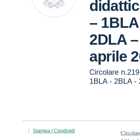
didatti
– 1BLA
2DLA –
aprile 
Circolare n.219 
1BLA - 2BLA - 
Stampa / Condividi
Circola