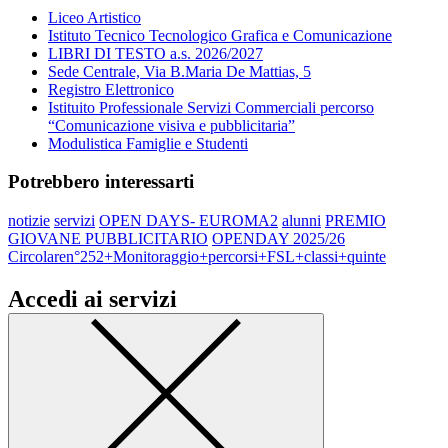
Liceo Artistico
Istituto Tecnico Tecnologico Grafica e Comunicazione
LIBRI DI TESTO a.s. 2026/2027
Sede Centrale, Via B.Maria De Mattias, 5
Registro Elettronico
Istituito Professionale Servizi Commerciali percorso
“Comunicazione visiva e pubblicitaria”
Modulistica Famiglie e Studenti
Potrebbero interessarti
notizie
servizi
OPEN DAYS- EUROMA2
alunni
PREMIO
GIOVANE PUBBLICITARIO
OPENDAY 2025/26
Circolaren°252+Monitoraggio+percorsi+FSL+classi+quinte
Accedi ai servizi