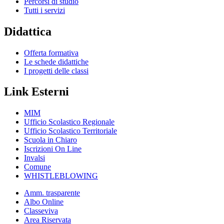
Percorsi di studio
Tutti i servizi
Didattica
Offerta formativa
Le schede didattiche
I progetti delle classi
Link Esterni
MIM
Ufficio Scolastico Regionale
Ufficio Scolastico Territoriale
Scuola in Chiaro
Iscrizioni On Line
Invalsi
Comune
WHISTLEBLOWING
Amm. trasparente
Albo Online
Classeviva
Area Riservata