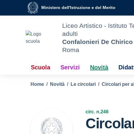
Vai ai contenuti
Vai al menu di navigazione
Vai al footer
Ministero dell'Istruzione e del Merito
Liceo Artistico - Istituto 
adulti
Confalonieri De Chirico
Roma
Scuola
Servizi
Novità
Didat
Home
Novità
Le circolari
Circolari per a
circ. n.246
Circola