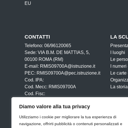
CONTATTI
LA SC
Telefono: 06/96120065
Present
Sede: VIA B.M. DE MATTIAS, 5,
I luoghi
00100 ROMA (RM)
Le pers
E-mail: RMIS09700A@istruzione.it
I numeri
PEC: RMIS09700A@pec.istruzione.it
Le carte
Cod. IPA:
Organiz
Cod. Mecc: RMIS09700A
La storia
Cod. Fisc:
Iban:
Diamo valore alla tua privacy
Utilizziamo i cookie per migliorare la tua esperienza di
navigazione, offrirti pubblicità o contenuti personalizzati e