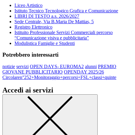
Liceo Artistico
Istituto Tecnico Tecnologico Grafica e Comunicazione
LIBRI DI TESTO a.s. 2026/2027
Sede Centrale, Via B.Maria De Mattias, 5
Registro Elettronico
Istituito Professionale Servizi Commerciali percorso
“Comunicazione visiva e pubblicitaria”
Modulistica Famiglie e Studenti
Potrebbero interessarti
notizie
servizi
OPEN DAYS- EUROMA2
alunni
PREMIO
GIOVANE PUBBLICITARIO
OPENDAY 2025/26
Circolaren°252+Monitoraggio+percorsi+FSL+classi+quinte
Accedi ai servizi