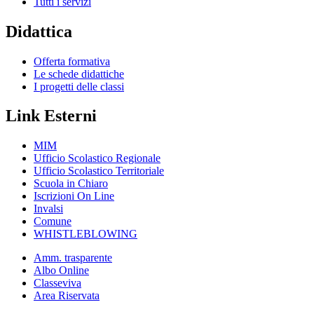
Tutti i servizi
Didattica
Offerta formativa
Le schede didattiche
I progetti delle classi
Link Esterni
MIM
Ufficio Scolastico Regionale
Ufficio Scolastico Territoriale
Scuola in Chiaro
Iscrizioni On Line
Invalsi
Comune
WHISTLEBLOWING
Amm. trasparente
Albo Online
Classeviva
Area Riservata