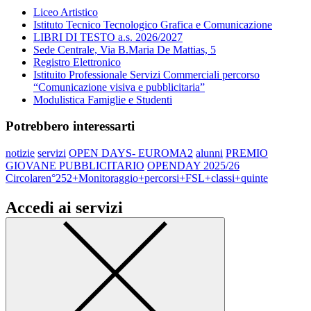
Liceo Artistico
Istituto Tecnico Tecnologico Grafica e Comunicazione
LIBRI DI TESTO a.s. 2026/2027
Sede Centrale, Via B.Maria De Mattias, 5
Registro Elettronico
Istituito Professionale Servizi Commerciali percorso
“Comunicazione visiva e pubblicitaria”
Modulistica Famiglie e Studenti
Potrebbero interessarti
notizie
servizi
OPEN DAYS- EUROMA2
alunni
PREMIO
GIOVANE PUBBLICITARIO
OPENDAY 2025/26
Circolaren°252+Monitoraggio+percorsi+FSL+classi+quinte
Accedi ai servizi