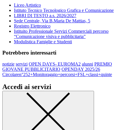
Liceo Artistico
Istituto Tecnico Tecnologico Grafica e Comunicazione
LIBRI DI TESTO a.s. 2026/2027
Sede Centrale, Via B.Maria De Mattias, 5
Registro Elettronico
Istituito Professionale Servizi Commerciali percorso
“Comunicazione visiva e pubblicitaria”
Modulistica Famiglie e Studenti
Potrebbero interessarti
notizie
servizi
OPEN DAYS- EUROMA2
alunni
PREMIO
GIOVANE PUBBLICITARIO
OPENDAY 2025/26
Circolaren°252+Monitoraggio+percorsi+FSL+classi+quinte
Accedi ai servizi