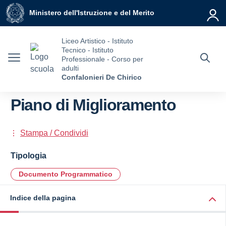
Vai ai contenuti
Vai al menu di navigazione
Vai al footer
Ministero dell'Istruzione e del Merito
Liceo Artistico - Istituto
Tecnico - Istituto
Professionale - Corso per
adulti
Confalonieri De Chirico
Piano di Miglioramento
Stampa / Condividi
Tipologia
Documento Programmatico
Indice della pagina