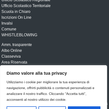
Ufficio Scolastico Territoriale
Scuola in Chiaro
Iscrizioni On Line
Invalsi
Comune
WHISTLEBLOWING
Amm. trasparente
Albo Online
Classeviva
Area Riservata
Diamo valore alla tua privacy
Amministrazione Trasparente
Albo online
Dichiarazione di accessibilità
Obiettivi di accessibilità
Utilizziamo i cookie per migliorare la tua esperienza di
Feedback
Note legali
Privacy Policy
Cookie
navigazione, offrirti pubblicità o contenuti personalizzati e
analizzare il nostro traffico. Cliccando “Accetta tutti”,
Seguici su:
acconsenti al nostro utilizzo dei cookie.
Idea e progetto di Designers Italia