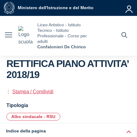
Vai ai contenuti
Vai al menu di navigazione
Vai al footer
Ministero dell'Istruzione e del Merito
Liceo Artistico - Istituto
Tecnico - Istituto
Professionale - Corso per
adulti
Confalonieri De Chirico
RETTIFICA PIANO ATTIVITA’
2018/19
Stampa / Condividi
Tipologia
Albo sindacale - RSU
Indice della pagina