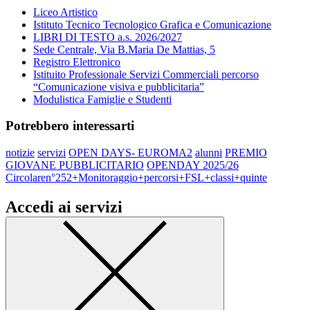
Liceo Artistico
Istituto Tecnico Tecnologico Grafica e Comunicazione
LIBRI DI TESTO a.s. 2026/2027
Sede Centrale, Via B.Maria De Mattias, 5
Registro Elettronico
Istituito Professionale Servizi Commerciali percorso
“Comunicazione visiva e pubblicitaria”
Modulistica Famiglie e Studenti
Potrebbero interessarti
notizie
servizi
OPEN DAYS- EUROMA2
alunni
PREMIO
GIOVANE PUBBLICITARIO
OPENDAY 2025/26
Circolaren°252+Monitoraggio+percorsi+FSL+classi+quinte
Accedi ai servizi