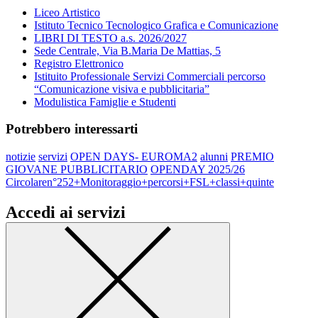
Liceo Artistico
Istituto Tecnico Tecnologico Grafica e Comunicazione
LIBRI DI TESTO a.s. 2026/2027
Sede Centrale, Via B.Maria De Mattias, 5
Registro Elettronico
Istituito Professionale Servizi Commerciali percorso
“Comunicazione visiva e pubblicitaria”
Modulistica Famiglie e Studenti
Potrebbero interessarti
notizie
servizi
OPEN DAYS- EUROMA2
alunni
PREMIO
GIOVANE PUBBLICITARIO
OPENDAY 2025/26
Circolaren°252+Monitoraggio+percorsi+FSL+classi+quinte
Accedi ai servizi