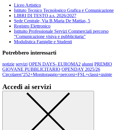
Liceo Artistico
Istituto Tecnico Tecnologico Grafica e Comunicazione
LIBRI DI TESTO a.s. 2026/2027
Sede Centrale, Via B.Maria De Mattias, 5
Registro Elettronico
Istituito Professionale Servizi Commerciali percorso
“Comunicazione visiva e pubblicitaria”
Modulistica Famiglie e Studenti
Potrebbero interessarti
notizie
servizi
OPEN DAYS- EUROMA2
alunni
PREMIO
GIOVANE PUBBLICITARIO
OPENDAY 2025/26
Circolaren°252+Monitoraggio+percorsi+FSL+classi+quinte
Accedi ai servizi