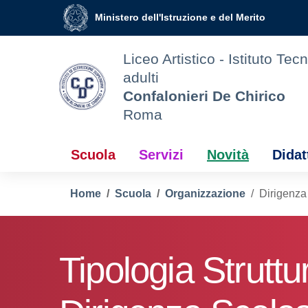
Vai ai contenuti
Vai al menu di navigazione
Vai al footer
Ministero dell'Istruzione e del Merito
Liceo Artistico - Istituto Tec
adulti
Confalonieri De Chirico
Roma
Scuola
Servizi
Novità
Didat
Home
Scuola
Organizzazione
Dirigenza
Tipologia Struttu