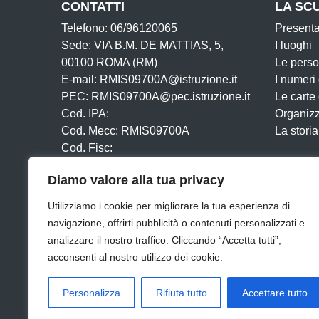
CONTATTI
LA SC
Telefono: 06/96120065
Present
Sede: VIA B.M. DE MATTIAS, 5,
I luoghi
00100 ROMA (RM)
Le pers
E-mail: RMIS09700A@istruzione.it
I numeri
PEC: RMIS09700A@pec.istruzione.it
Le carte
Cod. IPA:
Organiz
Cod. Mecc: RMIS09700A
La storia
Cod. Fisc:
Iban:
Diamo valore alla tua privacy
Utilizziamo i cookie per migliorare la tua esperienza di
navigazione, offrirti pubblicità o contenuti personalizzati e
analizzare il nostro traffico. Cliccando “Accetta tutti”,
acconsenti al nostro utilizzo dei cookie.
Amministrazione Trasparente
Albo online
Dichiar
Personalizza
Rifiuta tutto
Accettare tutto